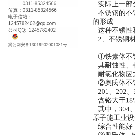
实际上一部
0311-85324566
传真：0311-85324566
不锈钢的不
电子信箱：
的形成
1245782402@qq
.com
这种不锈性
公司QQ:
1245782402
2、不锈钢
冀公网安备13019902001081号
①铁素体不锈
其耐蚀性、
耐氯化物应
②奥氏体不
201、202、
含铬大于18
其中，304
原子能工业设
综合性能好