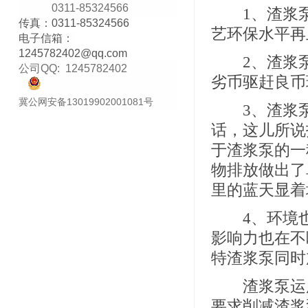
0311-85324566
1、渣浆泵
传真：0311-85324566
艺环保水平再
电子信箱：
1245782402@qq
.com
2、渣浆泵
公司QQ:
1245782402
劣币驱赶良币
冀公网安备13019902001081号
3、渣浆泵
话，这儿所说
于渣浆泵的一
物排放做出了
里的蓝天显着
4、环境也
影响力也在不
特渣浆泵同时
渣浆泵运用
要求削减渣浆