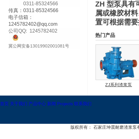
ZH 型泵具
0311-85324566
传真：0311-85324566
属或橡胶材料
电子信箱：
置可根据需要
1245782402@qq
.com
公司QQ:
1245782402
热门产品
冀公网安备13019902001081号
ZJ系列渣浆泵
首页
关于我们
产品中心
新闻
Projects
联系我们
版权所有： 石家庄坤震耐磨渣浆