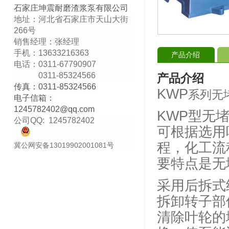
石家庄坤震耐磨渣浆泵有限公司
地址：河北省石家庄市天山大街
266号
销售经理：张经理
手机：13633216363
产品介绍
电话：0311-67790907
0311-85324566
产品介绍
传真：0311-85324566
KWP
系列无
电子信箱：
1245782402@qq
.com
KWP型无
公司QQ:
1245782402
可根据选用
程，化工流
冀公网安备13019902001081号
要特点是无
采用后拆式
拆卸转子部
清除叶轮的