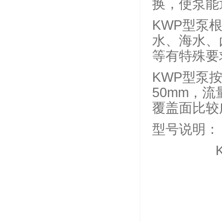
换，使泵能
KWP型泵
水、海水、
等有特殊要
KWP型泵
50mm，流量
覆盖面比较
型号说明：
KWP (L
KW
(L)
K：叶